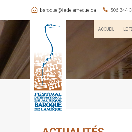
baroque@iledelameque.ca
506 344-
ACCUEIL
LE F
ACTUALITÉS