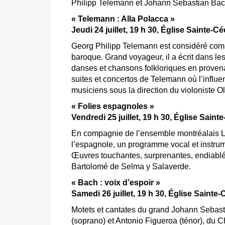
Philipp Telemann et Johann Sebastian Bac
« Telemann : Alla Polacca »
Jeudi 24 juillet, 19 h 30, Église Sainte-Céc
Georg Philipp Telemann est considéré comm
baroque. Grand voyageur, il a écrit dans les 
danses et chansons folkloriques en prove
suites et concertos de Telemann où l’influen
musiciens sous la direction du violoniste Oli
« Folies espagnoles »
Vendredi 25 juillet, 19 h 30, Église Sainte-
En compagnie de l’ensemble montréalais L
l’espagnole, un programme vocal et instrum
Œuvres touchantes, surprenantes, endiablée
Bartolomé de Selma y Salaverde.
« Bach : voix d’espoir »
Samedi 26 juillet, 19 h 30, Église Sainte-Cé
Motets et cantates du grand Johann Sebas
(soprano) et Antonio Figueroa (ténor), du C