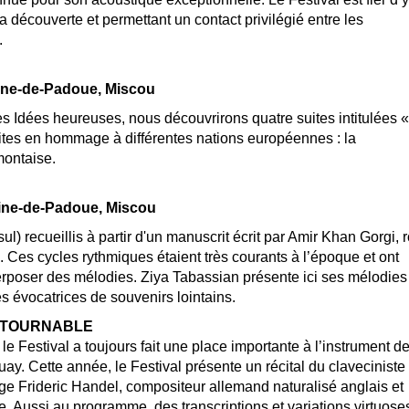
la découverte et permettant un contact privilégié entre les
.
toine-de-Padoue, Miscou
 Idées heureuses, nous découvrirons quatre suites intitulées «
ites en hommage à différentes nations européennes : la
montaise.
toine-de-Padoue, Miscou
) recueillis à partir d'un manuscrit écrit par Amir Khan Gorgi, r
. Ces cycles rythmiques étaient très courants à l’époque et ont
rposer des mélodies. Ziya Tabassian présente ici ses mélodies
s évocatrices de souvenirs lointains.
ONTOURNABLE
le Festival a toujours fait une place importante à l’instrument d
ay. Cette année, le Festival présente un récital du claveciniste
e Frideric Handel, compositeur allemand naturalisé anglais et
e. Aussi au programme, des transcriptions et variations virtuose