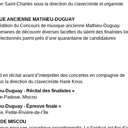
n Saint-Charles sous la direction du claveciniste et organiste
UE ANCIENNE MATHIEU-DUGUAY
me édition du Concours de musique ancienne Mathieu-Duguay.
manes de découvrir diverses facettes du talent des finalistes lo
sélectionnés parmi près d’une quarantaine de candidatures
ord en récital avant d’interpréter des concertos en compagnie de
us la direction du claveciniste Hank Knox.
-Duguay - Récital des finalistes »
e-de-Padoue, Miscou
u-Duguay - Épreuve finale »
e, Petite-Rivière-de-l’Île
 DE MISCOU
ue pour son acoustique exceptionnelle. Le Festival est fier d’y