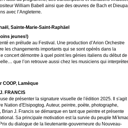
ositeur William Babell ainsi que des œuvres de Bach et Dieupar
ns avec l’Angleterre.
phaël, Sainte-Marie-Saint-Raphäel
ns jeunes!)
enté en prélude au Festival. Une production d’Arion Orchestre
re les changements importants qui se sont opérés dans la
e concert démontre à quel point les génies italiens du début de
belle… que l’on retrouve aussi chez les musiciens qui interprète
four COOP, Lamèque
J. FRANCIS
use de présenter la signature visuelle de l'édition 2025. Il s'agit
e Nation d'Elsipogtog. Auteur, peintre, poète, photographe,
, Brian J. Francis se démarque en tant que peintre et présente
ational. Sa principale motivation est la survie du peuple Mi'kma
 du Prix du dialogue de la lieutenante-gouverneure du Nouveau-