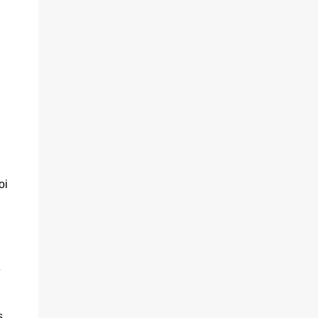
oi
e
s