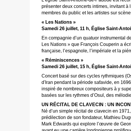
présenter deux concerts intimes, invitant à 
membres du public et les artistes sur scène
« Les Nations »
Samedi 26 juillet, 11 h, Église Saint-An
En compagnie d’un quatuor instrumental des
Les Nations » que François Couperin a écr
française, l’espagnole, l’impériale et la pié
« Réminiscences »
Samedi 26 juillet, 15 h, Église Saint-An
Concert basé sur des cycles rythmiques (Osul
d'Iran pendant la période safavide, en 1696
inspiré de nombreux compositeurs à y supe
basées sur les rythmes d’Osul, des mélodie
UN RÉCITAL DE CLAVECIN : UN INC
Né d’un simple récital de clavecin en 1971, 
prédilection de son fondateur, Mathieu Dugu
Mark Edwards qui explore l’œuvre de Georg
ayant eu une carrière londonienne prolifiqu