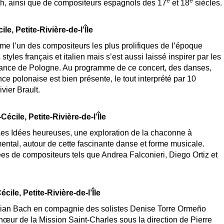
e
e
h, ainsi que de compositeurs espagnols des 17
et 18
siècles.
ile, Petite-Rivière-de-l’Île
e l’un des compositeurs les plus prolifiques de l’époque
styles français et italien mais s’est aussi laissé inspirer par les
nance de Pologne. Au programme de ce concert, des danses,
ce polonaise est bien présente, le tout interprété par 10
vier Brault.
Cécile, Petite-Rivière-de-l’Île
es Idées heureuses, une exploration de la chaconne à
ental, autour de cette fascinante danse et forme musicale.
s de compositeurs tels que Andrea Falconieri, Diego Ortiz et
cile, Petite-Rivière-de-l’Île
tian Bach en compagnie des solistes Denise Torre Ormeño
hœur de la Mission Saint-Charles sous la direction de Pierre