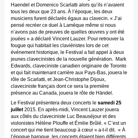
Haendel et Domenico Scarlatti alors qu’ils n’avaient
tous les deux que 23 ans. À l’époque, les deux
musiciens furent déclarés égaux au clavecin. « J’ai
pensé recréer ce duel à Lamèque même si nous
n’avons pas de preuves de quelles œuvres y ont été
jouées » a déclaré Vincent Lauzer. Pour retrouver la
fougue qui habitait les claviéristes lors de cet
événement historique, le Festival a fait appel à deux
jeunes clavecinistes de la nouvelle génération. Mark
Edwards, claveciniste canadien originaire de Toronto
et qui fait maintenant carrière aux Pays-Bas, jouera le
rôle de Scarlatti, et Jean-Christophe Dijoux,
claveciniste français dont ce sera la première
présence au Canada, jouera le rôle de Händel.
Le Festival présentera deux concerts le
samedi 25
juillet
2015. En après-midi, Vincent Lauzer jouera
aux côtés du claveciniste Luc Beauséjour et des
violonistes Hélène Plouffe et Émilie Brûlé. « C’est un
concert qui me tient beaucoup à cœur » a-t-il dit. « À
l’époque baroque, les concerts étaient bien différents